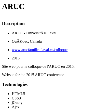
ARUC
Description
ARUC - UniversitÃ© Laval
QuÃ©bec, Canada
www.arucfamille.ulaval.ca/colloque
2015
Site web pour le colloque de l'ARUC en 2015.
Website for the 2015 ARUC conference.
Technologies
HTML5
CSS3
jQuery
Ajax